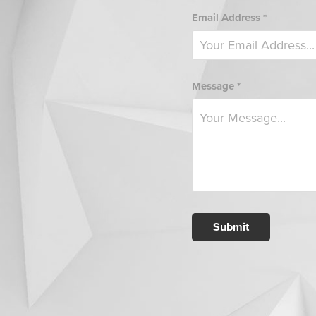
Email Address *
Message *
Submit