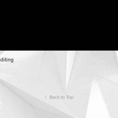
diting
↑
Back to Top